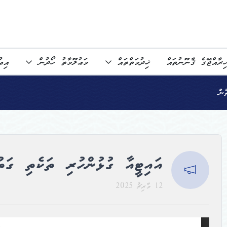
ިރާއްޖޭގެ ޤާނޫނުތައް
ޚިދުމަތްތައް
މަޢުލޫމާތު ހޯދުން
އިޢ
ުން
އައިޓީއާ ގުޅުންހުރި ތަކެތި ގަތު
12 މާރިޗު 2025