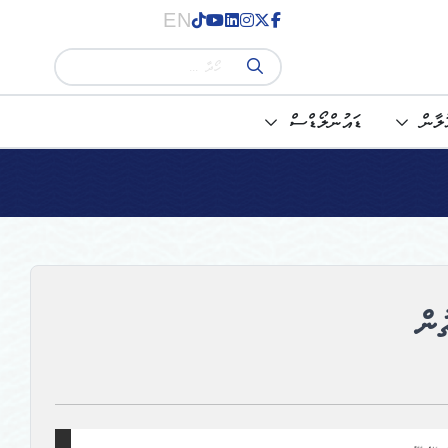
EN
ުލާން
ޑައުންލޯޑްސް
ން