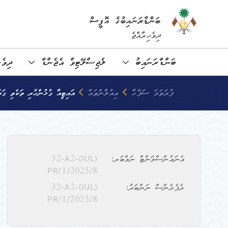
ބަންޑާރަނައިބުގެ އޮފީސް
ދިވެހިރާއްޖެ
ބަންޑާރަނައިބު
ލެޖިސްލޭޓިވް އެޖެންޑާ
ދިވެހ
ފުރަތަމަ ސަފްހާ
އިއުލާންތައް
އައިޓީއާ ގުޅުންހުރި ތަކެތި ގަތ
އެނައުންސްމަންޓް ނަމްބަރ:
(IUL)32-A2-
PR/1/2025/8
ރެފެރެންސް ނަންބަރު:
(IUL)32-A2-
PR/1/2025/8