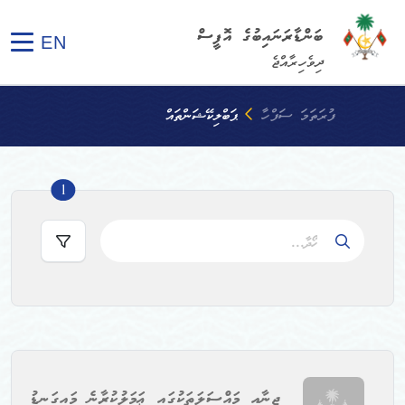
ބަންޑާރަނައިބުގެ އޮފީސް
EN
ދިވެހިރާއްޖެ
ފުރަތަމަ ސަފްހާ
ޕަބްލިކޭޝަންތައް
ters count
1
ޖިނާއީ މައްސަލަތަކުގައި ޢަމަލުކުރާނެ މައިގަނޑު