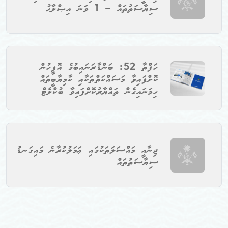
ސިޔާސަތުތައް – 1 ވަނަ އިޞްލާޙު
ހަފްތާ 52: ބަންޑާރަނައިބުގެ އޮފީހުން
ކޮށްފައިވާ މަސައްކަތްތަކާއި ކާމިޔާބީތައް
ހިމަނައިގެން ތައްޔާރުކޮށްފައިވާ ބުކްލެޓް
ޖިނާއީ މައްސަލަތަކުގައި ޢަމަލުކުރާނެ މައިގަނޑު
ސިޔާސަތުތައް