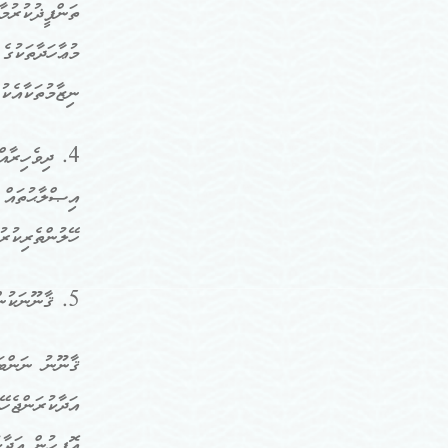
ތަންފީޛުކުރުމ
މުޢާހަދާތަކުގ
ނިޒާމުތަކާއެކު
4. ދިވެހިރާއ
އިޞްލާޙުތައް
ހޭލުންތެރިކުރު
5. ޤާނޫނަކުން ބަންޑާރަނައިބާ މަތިކޮށްފައިވާ އެހެން މަސްއޫލިއްޔަތުތައް އަދާކުރުމުގައި ބަންޑާރަނައިބަށް އެހީތެރިވުން.
އޮފީހުން އަދާކ