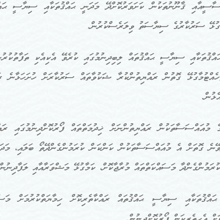
ސާސީއާއި ޤާނޫނުތަކުން ކަށަވަރުކޮށްދޭ މަދަނީ ޙައްޤުތަކާއި ސިޔާސީ ޙައްޤ
ާގުޅޭ ސަރުކާރުގެ ސިޔާސަތު ވިލަރެސްކުރުން.
ައްޤުތަކާއި ސިޔާސީ ޙައްޤުތައް ލިބިދިނުމުގައި ކުރެވޭ އެކިއެކި ތަފާތުކުރު
ހެއްޓުމާގުޅޭ ގޮތުން ރައްޔިތުންކުރާ ޝަކުވާތައް ސަރުކާރަށް ހުށަހަޅާނެ ރ
އެޅުން.
ގެ މުއައްސަސާތަކުން ރައްޔިތުންނަށް ޚިދުމަތްތައް ފޯރުކޮށްދިނުމުގައި ރަ
ެވޭނެ ގޮތަށް އެ މުއައްސަސާތަކުން ކަންކަން ކުރަމުންގެންދޭތޯ ބަލައި، މަދ
ކުރަމުންގެންދާ މަސައްކަތްތައް މުރާޖާކޮށް، ކަމާގުޅޭ މަޝްވަރާއާއި ލަފާދިނުން
ައްޤުތަކާއި ސިޔާސީ ޙައްޤުތައް ރައްކާތެރިކޮށް ހިމާޔަތްކުރުމަށް މަސައ
ށް އެހީތެރިކަން ފޯރުކޮށްދިނުން.