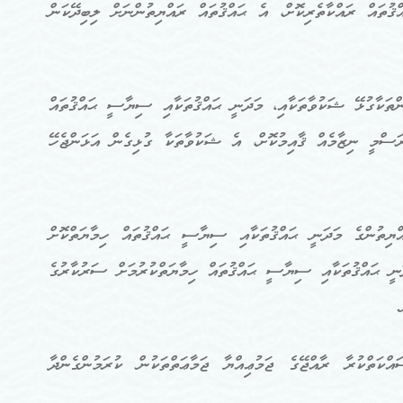
ުތައް ރައްކާތެރިކޮށް، އެ ޙައްޤުތައް ރައްޔިތުންނަށް ލިބިދޭކަން
ންތަކާގުޅޭ ޝަކުވާތަކާއި، މަދަނީ ޙައްޤުތަކާއި ސިޔާސީ ޙައްޤުތައް
ަސްމީ ނިޒާމެއް ޤާއިމުކޮށް، އެ ޝަކުވާތަކާ ގުޅިގެން އަޅަންޖެހޭ
އްޔިތުންގެ މަދަނީ ޙައްޤުތަކާއި ސިޔާސީ ޙައްޤުތައް ހިމާޔަތްކޮށް
ަނީ ޙައްޤުތަކާއި ސިޔާސީ ޙައްޤުތައް ހިމާޔަތްކުރުމަށް ސަރުކާރުގެ
.
ްކަތްކުރާ ރާއްޖޭގެ ޖަމުޢިއްޔާ ޖަމާޢަތްތަކުން ކުރަމުންގެންދާ