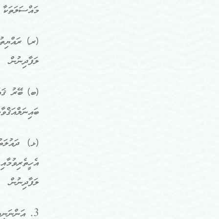
މައްސަލަތަކާ 
(ރ) ރައްޔިތުނ
ލަފާދިނުން.
(ބ) ބޭރު ޤައުމ
ބައިނަލްއަޤްވާ
(ޅ) ދައުލަތު
އެހީތެރިވުމާއ
ލަފާދިނުން.
3. އަންނަނިވ