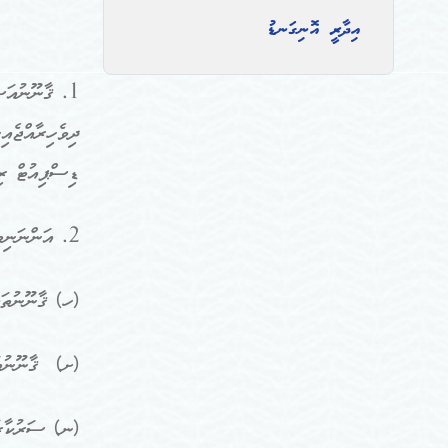
އިދާރީ އޮނިގަނޑު
1. ޤާނޫނުއަސ
ދިވެހިރާއްޖެއ
ޑިސްޕިއުޓް ރި
2. އަންނަނިވި ކަންކަން ހިމެނޭހެން ދައުލަތާ ގުޅުންހުރި ޤާނޫނީ އެންމެހައި ކަންކަމުގައި ސަރުކާރަށް ޤާނޫނީ ލަފާދިނުން.
(ހ) ޤާނޫނުތަކ
(ށ) ޤާނޫނުތައ
(ނ) ސަރުކާރުގ