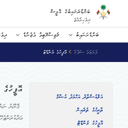
ބަންޑާރަނައިބުގެ އޮފީސް
ދިވެހިރާއްޖެ
ބަންޑާރަނައިބު
ލެޖިސްލޭޓިވް އެޖެންޑާ
ދިވެހ
ފުރަތަމަ ސަފްހާ
އޮފީހުގެ މެންޑޭޓު
އޮފީހުގެ 
އަލްއުސްތާޛު އަޙްމަދު އުޝާމް
ތާރީޚުގެ ތެރެއިން
އަދާކުރަންޖެހޭ
އޮފީހުގެ މެންޑޭޓް