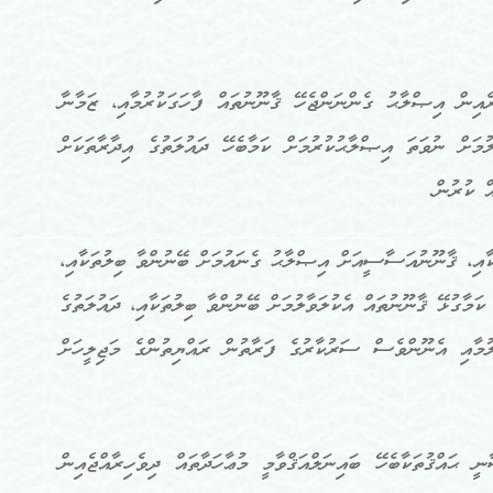
ރެއިން އިޞްލާޙު ގެންނަންޖެހޭ ޤާނޫނުތައް ފާހަގަކުރުމާއި، ޒަމާނާ
މަށް ނުވަތަ އިޞްލާޙުކުރުމަށް ކަމާބެހޭ ދައުލަތުގެ އިދާރާތަކަށް
ް ކުރުން.
ާއި، ޤާނޫނުއަސާސީއަށް އިޞްލާޙު ގެނައުމަށް ބޭނުންވާ ބިލުތަކާއި،
މާގުޅޭ ޤާނޫނުތައް އެކުލަވާލުމަށް ބޭނުންވާ ބިލުތަކާއި، ދައުލަތުގެ
ާލުމާއި އެނޫންވެސް ސަރުކާރުގެ ފަރާތުން ރައްޔިތުންގެ މަޖިލީހަށް
އްޤުތަކާބެހޭ ބައިނަލްއަޤްވާމީ މުޢާހަދާތައް ދިވެހިރާއްޖެއިން