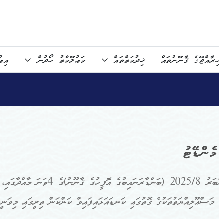
ިރާއްޖޭގެ ޤާނޫނުތައް
ޚިދުމަތްތައް
މަޢުލޫމާތު ހޯދުން
އިޢ
މެންޑޭޓު
ޤާނޫނު ނަންބަރު 2025/8 (ބަންޑ
 މަސްއޫލިއްޔަތުތަކުގެ ގޮތުގައި ކަނޑައަޅައިފައިވާ ކަންކަން ތިރީގައި މިވަނީއ