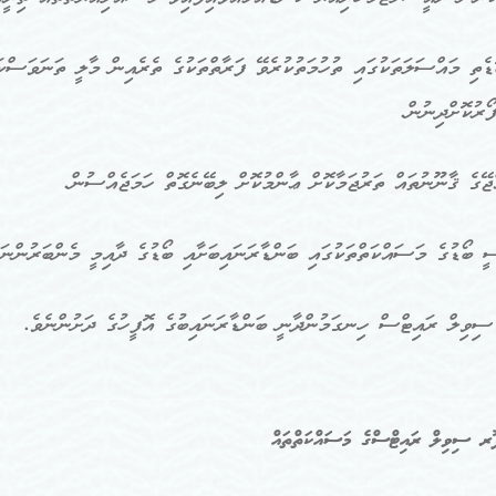
ޑެތި މައްސަލަތަކުގައި ތުހުމަތުކުރެވޭ ފަރާތްތަކުގެ ތެރެއިން މާލީ ތަނަވަސް
ޯރުކޮށްދިނުން.
ވިލް ރައިޓްސް ހިނގަމުންދާނީ ބަންޑާރަނައިބުގެ އޮފީހުގެ ދަށުންނެވެ.
ރ ސިވިލް ރައިޓްސްގެ
މަސައްކަތްތައް