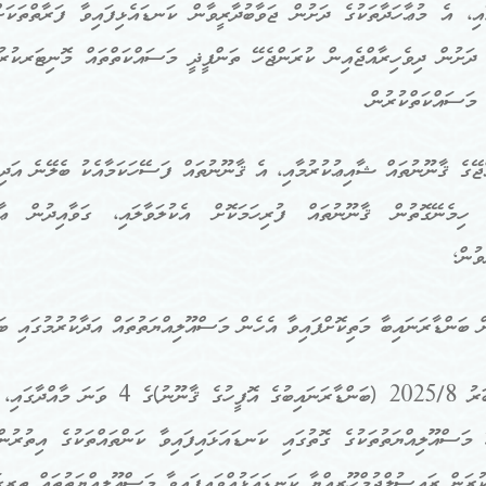
ާއި، އެ މުޢާހަދާތަކުގެ ދަށުން ޖަވާބުދާރީވާން ކަނޑައެޅިފައިވާ ފަރާތްތަކަށ
ެ ދަށުން ދިވެހިރާއްޖެއިން ކުރަންޖެހޭ ތަންފީޛީ މަސައްކަތްތައް މޮނިޓަރކުރު
 މަސައްކަތްކުރުން.
ްޖޭގެ ޤާނޫނުތައް ޝާއިޢުކުރުމާއި، އެ ޤާނޫނުތައް ފަސޭހަކަމާއެކު ބެލޭނެ އަދ
 ހިމެނޭގޮތުން ޤާނޫނުތައް ފުރިހަމަކޮށް އެކުލަވާލައި، ގަވާއިދުން ޢާ
ވުން؛
ޤާނޫނު ނަންބަރު 2025/8 (ބަންޑާރ
ުރަން ރައީސުލްޖުމްހޫރިއްޔާ ކަނޑައަޅުއްވައިފައިވާ މަސްއޫލިއްޔަތުތައް ތިރީގ