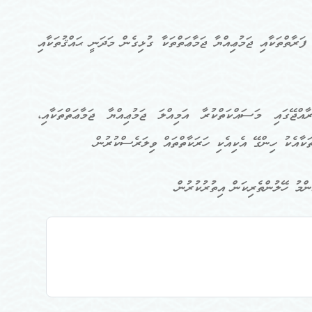
ަރާތްތަކާއި ޖަމުޢިއްޔާ ޖަމާޢަތްތަކާ ގުޅިގެން މަދަނީ ޙައްޤުތަކާއި
ްޖޭގައި މަސައްކަތްކުރާ އަމިއްލަ ޖަމުޢިއްޔާ ޖަމާޢަތްތަކާއި،
ތަކާއެކު ހިންގޭ އެކިއެކި ހަރަކާތްތައް ވިލަރެސްކުރުން.