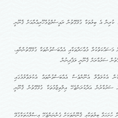
 ކުރިން އެ ބިލުތަކާ ގުޅޭގޮތުން ރައީސުލްޖުމްހޫރިއްޔާއަށް ޤާނޫނީ
ށް މަސައްކަތްކުރާ މުޢާހަދާތަކާއި އެއްބަސްވުންތަކާ ގުޅޭގޮތުންނާއި،
ޭގޮތުން ސަރުކާރަށް ޤާނޫނީ ލަފާދިނުން.
ން އެކުލަވާލާ އެނޫންވެސް އެއްބަސްވުންތައް އެކުލަވާލުމުގައި
ް ސަރުކާރުން އަދާކުރަންޖެހޭ އިލްތިޒާމުތަކާ ގުޅޭގޮތުން ޤާނޫނީ
ް ހުށަހަޅާ ބިލުތަކާއި ޤާނޫނުތަކަށް ގެންނަންޖެހޭ އިޞްލާޙުތަކާގުޅޭ