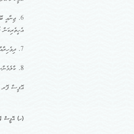
6. ޖިނާއީ ބޮ
އެހީތެރިކަން ފ
7. ދިވެހިރާއްޖޭގެ ޤާނޫނުތައް ތަރުޖަމާކޮށް ޢާންމުކޮށް ލިބޭނެގޮތް ހަމަޖެއްސުން.
8. ކްލެމެންސީ ބޯޑުގެ މަސައްކަތްތަކުގައި ބަންޑާރަނައިބަށާއި ބޯޑުގެ ދާއިމީ މެންބަރުންނަށް ބޭނުންވާ އިދާރީ އެންމެހައި އެހީތެރިކަން ފޯރުކޮށްދިނުން.
އޮފީސް ފޮރ ސި
(
ހ
)
އޮފީސް ފޮ