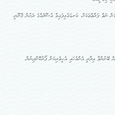
ކަން ނެތް ފަރާތްތަކަށް، ކަނޑައެޅިފައިވާ އުސޫލެއްގެ ދަށުން ޤާނޫނީ