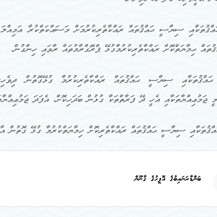
އްޤުތަކާއި ސިޔާސީ ޙައްޤުތައް ރައްކާތެރިކުރުމަށް މަސައްކަތްކުރާ އަމިއްލަ ފ
ތައް ޙިމާޔަތްކޮށް ރައްކާތެރިކުރުމާގުޅޭ ޕްރޮގްރާމުތައް ރާވައި ހިންގުން.
ައްޤުތަކާއި ސިޔާސީ ޙައްޤުތައް ރައްކާތެރިކުރުމާ ގުޅޭގޮތުން ދިވެހިރާއ
މީ ޖަމުޢިއްޔާތަކާއި އެހީ ދޭ ފަރާތްތަކާ ގުޅުން ބަދަހިކޮށް، އެފަދަ ޖަމުޢިއްޔާ
ބަންޑާރަނައިބުގެ އޮފީހުގެ ޤާނޫން