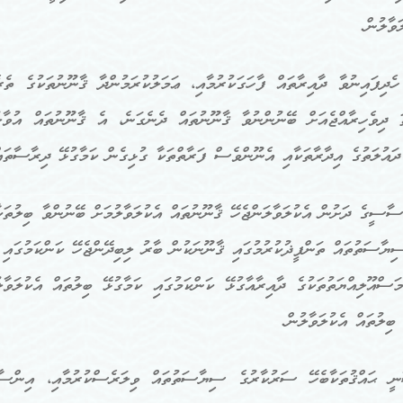
ަވާލުން.
ދިފައިނުވާ ދާއިރާތައް ފާހަގަކުރުމާއި، ޢަމަލުކުރަމުންދާ ޤާނޫނުތަކުގެ ތެ
 ދިވެހިރާއްޖެއަށް ބޭނުންނުވާ ޤާނޫނުތައް ދެނެގަނެ، އެ ޤާނޫނުތައް އުވާލު
 ދައުލަތުގެ އިދާރާތަކާއި އެނޫންވެސް ފަރާތްތަކާ ގުޅިގެން ކަމާގުޅޭ ދިރާސާތައ
ާސީގެ ދަށުން އެކުލަވާލަންޖެހޭ ޤާނޫނުތައް އެކުލަވާލުމަށް ބޭނުންވާ ބިލުތަކ
ޔާސަތުތައް ތަންފީޛުކުރުމުގައި ޤާނޫނަކުން ބާރު ލިބިދޭންޖެހޭ ކަންކަމުގައި ކަ
މަސްއޫލިއްޔަތުތަކުގެ ދާއިރާއާގުޅޭ ކަންކަމުގައި ކަމާގުޅޭ ބިލުތައް އެކުލަވ
 ބިލުތައް އެކުލަވާލުން.
ޙައްޤުތަކާބެހޭ ސަރުކާރުގެ ސިޔާސަތުތައް ވިލަރެސްކުރުމާއި، އިންސާނީ ޙަ