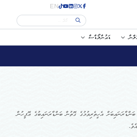
EN
ުލާން
ޑައުންލޯޑްސް
ާރަނައިބުގެ އޮފީހުގެ ޤާނޫނު)ގެ 4ވަނަ މާއްދާގައި، ބަންޑާރަނައިބަށް އެހީތެރިވުމުގެ ގޮތުން ބަންޑާރަނައިބުގެ އޮފީހުން
ެވެ.