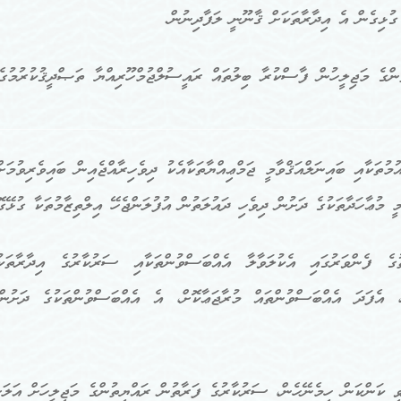
ގުޅިގެން އެ އިދާރާތަކަށް ޤާނޫނީ ލަފާދިނުން.
ްގެ މަޖިލީހުން ފާސްކުރާ ބިލުތައް ރައީސުލްޖުމްހޫރިއްޔާ ތަޞްދީޤުކުރުމުގެ
ުތަކާއި ބައިނަލްއަޤްވާމީ ޖަމްޢިއްޔާތަކާއެކު ދިވެހިރާއްޖެއިން ބައިވެރިވުމަ
މީ މުޢާހަދާތަކުގެ ދަށުން ދިވެހި ދައުލަތުން އުފުލަންޖެހޭ އިލްތިޒާމުތަކާ ގުޅ
ގެ ފެންވަރުގައި އެކުލަވާލާ އެއްބަސްވުންތަކާއި ސަރުކާރުގެ އިދާރާތަކު
ި، އެފަދަ އެއްބަސްވުންތައް މުރާޖަޢާކޮށް، އެ އެއްބަސްވުންތަކުގެ ދަށުނ
ި ކަންކަން ހިމެނޭހެން، ސަރުކާރުގެ ފަރާތުން ރައްޔިތުންގެ މަޖިލީހަށް އަލަށ