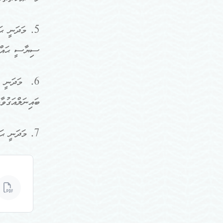
5. މަދަނީ ޙަ
ސިޔާސީ ޙައްޤު
6. މަދަނީ ޙ
ބައިނަލްއަގުވާ
7. މަދަނީ ޙައްޤުތަކާއި ސިޔާސީ ޙައްޤުތައް ރައްކާތެރިކޮށް ހިމާޔަތްކުރުމާ ގުޅޭ ގޮތުން އާންމު ހޭލުންތެރިކަން އިތުރުކުރުން.