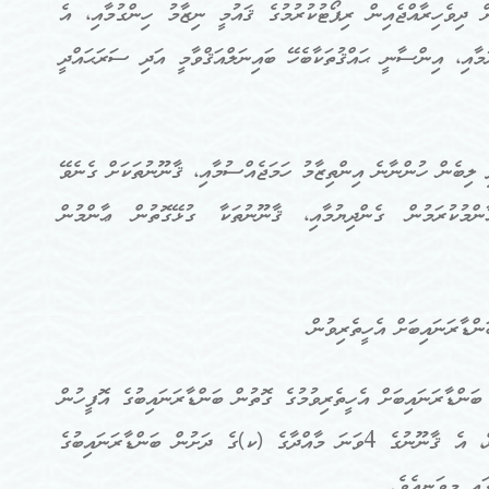
ް ދިވެހިރާއްޖެއިން ރިޕޯޓުކުރުމުގެ ޤައުމީ ނިޒާމު ހިންގުމާއި، އެ
މާއި، އިންސާނީ ޙައްޤުތަކާބެހޭ ބައިނަލްއަޤްވާމީ އަދި ސަރަޙައްދީ
ި ލިބެން ހުންނާނެ އިންތިޒާމު ހަމަޖެއްސުމާއި، ޤާނޫނުތަކަށް ގެނެވޭ
ންމުކުރަމުން ގެންދިޔުމާއި، ޤާނޫނުތަކާ ގުޅޭގޮތުން ޢާންމުން
ަނައިބުގެ އޮފީހުގެ ޤާނޫނު)ގެ 4 ވަނަ މާއްދާގައި، ބަންޑާރަނައިބަށް އެހީތެރިވުމުގެ ގޮތުން ބަންޑާރަނައިބުގެ އޮފީހުން
އަދާކުރަންޖެހޭ މަސްއޫލިއްޔަތުތަކުގެ ގޮތުގައި ކަނޑައަޅައިފައިވާ ކަންތައްތަކުގެ އިތުރުން، އެ ޤާނޫނުގެ 4ވަނަ މާއްދާގެ (ކ)ގެ ދަށުން ބަންޑާރަނައިބުގެ
ައި މިވަނީއެވެ.