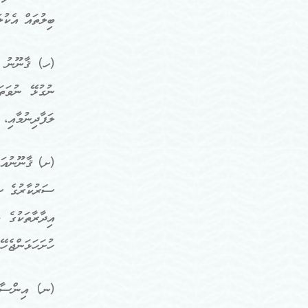
ބިލުތައް އެކުލ
(ހ) ޤާނޫނު ހެ
ނުގުޅޭ ނުވަތަ
ލަފާދިނުމާއި،
(ށ) ޤާނޫނުއަސ
ސަރުކާރުގެ ސި
އިދާރާތަކުގެ 
ހުށަހަޅަންޖެހޭ
(ނ) އިންސާނީ 