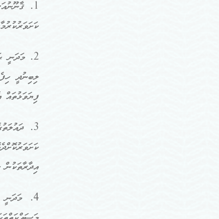
1. ޤާނޫނުއަ
ކަށަވަރުކުރުމ
2. މަދަނީ ޙ
ލިބިނުދީ ހިފެ
ފިޔަވަޅުތައް 
3. ދައުލަތު
ކަށަވަރުކޮށްދ
އިދާރާތަކުން 
4. މަދަނީ ޙ
މަސައްކަތްތަކަ