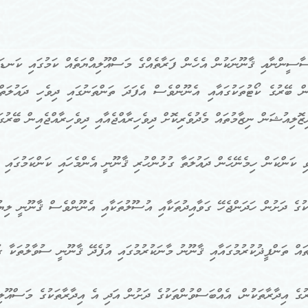
ާސީންނާއި ޤާނޫނަކުން އެހެން ފަރާތެއްގެ މަސްއޫލިއްޔަތެއް ކަމުގައި ކަނޑައަ
ިން ބޭރުގެ ކޯޓުތަކުގައާއި އެނޫންވެސް އެފަދަ ތަންތަނުގައި ދިވެހި ދައުލަތ
ޒޮލިއުޝަން ނިޒާމުތައް މެދުވެރިކޮށް ދިވެހިރާއްޖެއާއި ދިވެހިރާއްޖެއިން ބޭރު
ުގެ ދަށުން ހަދަންޖެހޭ ގަވާއިދުތަކާއި އުސޫލުތަކާއި އެނޫންވެސް ޤާނޫނީ ލިޔުނ
ް ތަންފީޛުކުރުމުގައާއި ޤާނޫނު މާނަކުރުމުގައި އުފެދޭ ޤާނޫނީ ސުވާލުތަކާ ގު
ެ އިދާރާތަކުން، އެއްބަސްވުންތަކުގެ ދަށުން އަދި އެ އިދާރާތަކުގެ މަސްއޫލިއ