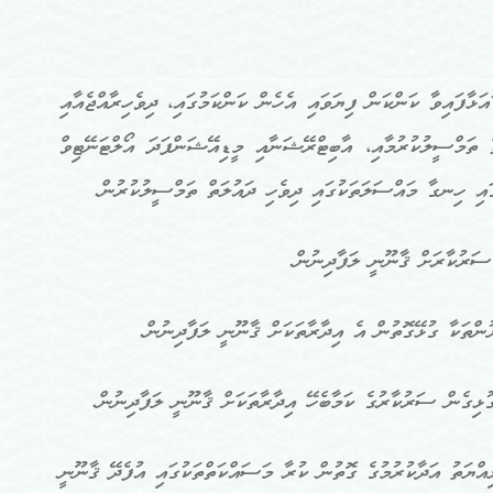
ޅާފައިވާ ކަންކަން ފިޔަވައި އެހެން ކަންކަމުގައި، ދިވެހިރާއްޖެއާއި
ް ތަމްސީލުކުރުމާއި، އާބިޓްރޭޝަނާއި މީޑިއޭޝަންފަދަ އޯލްޓަނޭޓިވް
ގައި ހިނގާ މައްސަލަތަކުގައި ދިވެހި ދައުލަތް ތަމްސީލުކުރުން.
ްތަކާ ގުޅޭގޮތުން އެ އިދާރާތަކަށް ޤާނޫނީ ލަފާދިނުން.
ޅިގެން ސަރުކާރުގެ ކަމާބެހޭ އިދާރާތަކަށް ޤާނޫނީ ލަފާދިނުން.
ްޔަތު އަދާކުރުމުގެ ގޮތުން ކުރާ މަސައްކަތްތަކުގައި އުފެދޭ ޤާނޫނީ