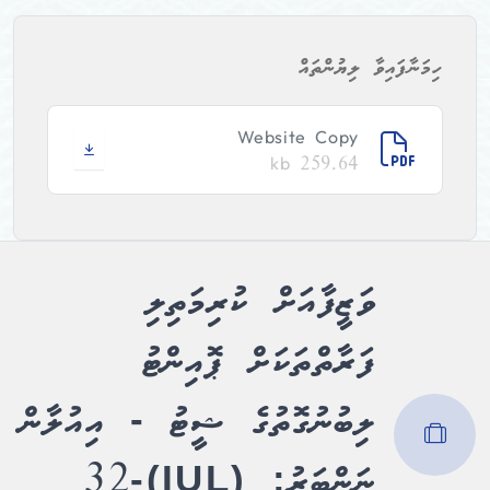
ހިމަނާފައިވާ ލިޔުންތައް
Website Copy
259.64 kb
ވަޒީފާއަށް ކުރިމަތިލި
ފަރާތްތަކަށް ޕޮއިންޓު
ލިބުނުގޮތުގެ ޝީޓު - އިއުލާން
ނަންބަރު: (IUL)32-