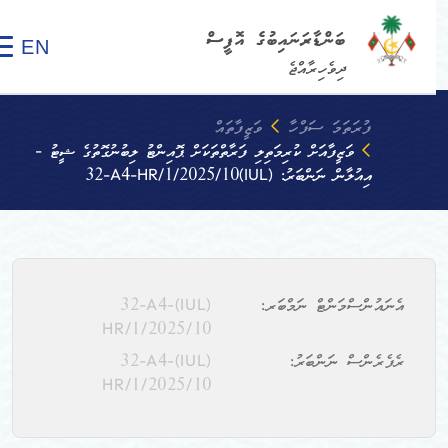
ބަންޑާރަނައިބުގެ އޮފީސް
EN
ދިވެހިރާއްޖެ
ފުރަތަމަ ސަފްހާ
ވަޒީފާތައް
ވަޒީފާއަށް ކުރިމަތިލި ފަރާތްތަކަށް ޕޮއިންޓު ލިބުނުގޮތުގެ ޝީޓު -
އިއުލާން ނަންބަރު: (IUL)32-A4-HR/1/2025/10
އެނައުންސްމަންޓް ނަމްބަރ:
(IUL)32-A4-
HR/1/2025/10
ރެފެރެންސް ނަންބަރު:
(IUL)32-A4-
HR/1/2025/10