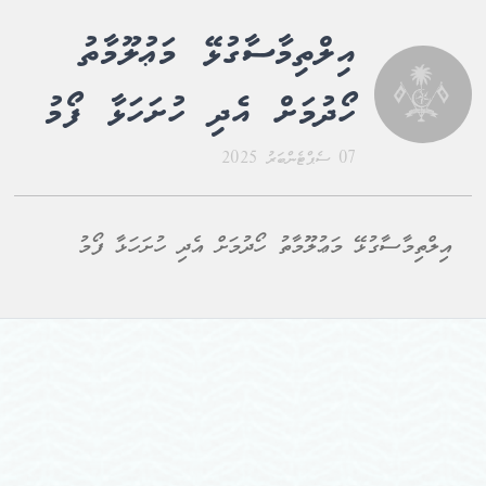
އިލްތިމާސާގުޅޭ މަޢުލޫމާތު
ހޯދުމަށް އެދި ހުށަހަޅާ ފޯމު
07 ސެޕްޓެންބަރު 2025
އިލްތިމާސާގުޅޭ މަޢުލޫމާތު ހޯދުމަށް އެދި ހުށަހަޅާ ފޯމު