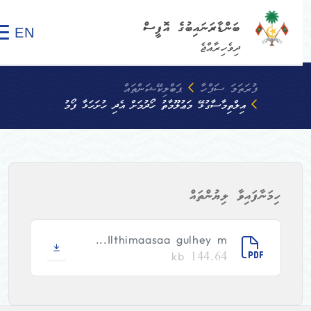
ބަންޑާރަނައިބުގެ އޮފީސް
EN
ދިވެހިރާއްޖެ
ފުރަތަމަ ސަފްހާ
ޕަބްލިކޭޝަންތައް
އިލްތިމާސާގުޅޭ މަޢުލޫމާތު ހޯދުމަށް އެދި ހުށަހަޅާ ފޯމު
ހިމަނާފައިވާ ލިޔުންތައް
Ilthimaasaa gulhey m...
144.64 kb