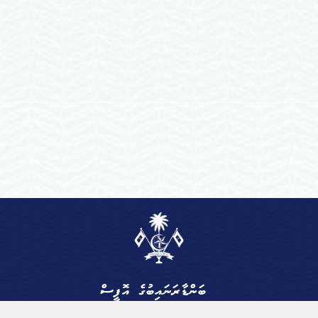
ބަންޑާރަނައިބުގެ އޮފީސް
ދިވެހިރާއްޖެ