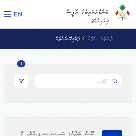
ބަންޑާރަނައިބުގެ އޮފީސް
EN
ދިވެހިރާއްޖެ
ފުރަތަމަ ސަފްހާ
ޕަބްލިކޭޝަންތައް
ters count
1
ނޫސް ބަޔާން: އައި.ސީ.ސީ.ޕީ.އާރު. ގެ