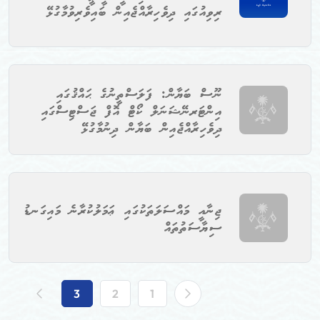
ރިވިއުގައި ދިވެހިރާއްޖެއިން ބައިވެރިވުމާގުޅޭ
ނޫސް ބަޔާން: ފަލަސްތީނުގެ ޙައްޤުގައި
އިންޓަރނޭޝަނަލް ކޯޓް އޮފް ޖަސްޓިސްގައި
ދިވެހިރާއްޖެއިން ބަޔާން ދިނުމާގުޅޭ
ޖިނާއީ މައްސަލަތަކުގައި ޢަމަލުކުރާނެ މައިގަނޑު
ސިޔާސަތުތައް
3
2
1