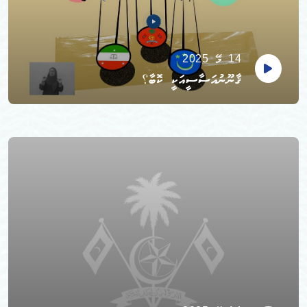
14 މޭ 2025
ޤާނޫނުއަސާސީއަކީ ކޮބާ؟