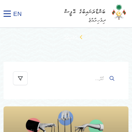
ބަންޑާރަނައިބުގެ އޮފީސް
EN
ދިވެހިރާއްޖެ
ފުރަތަމަ ސަފްހާ
ގެލެރީތައް