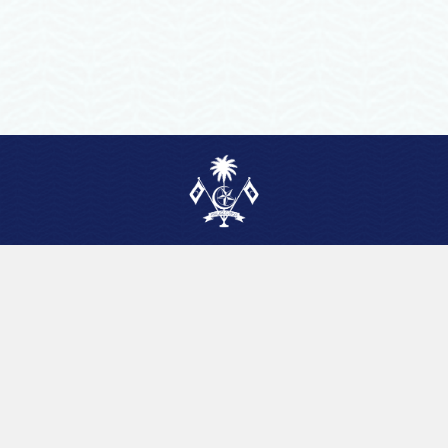
ބަންޑާރަނައިބުގެ އޮފީސް
ދިވެހިރާއްޖެ
ވެލާނާގެ 6ވަނަ ފަންގިފިލާ، މާލެ، ދިވެހިރާއްޖެ
+960 3010100
info@agoffice.gov.mv