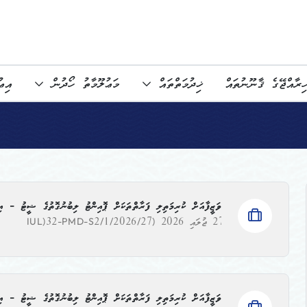
ިރާއްޖޭގެ ޤާނޫނުތައް
ޚިދުމަތްތައް
މަޢުލޫމާތު ހޯދުން
އިޢ
ވަޒީފާއަށް ކުރިމަތިލި ފަރާތްތަކަށް ޕޮއިންޓު ލިބުނުގޮތުގެ ޝީޓު - އިއުލާން ނަންބަރު: 
27 ޖުލައި 2026
(IUL)32-PMD-S2/1/2026/27
ވަޒީފާއަށް ކުރިމަތިލި ފަރާތްތަކަށް ޕޮއިންޓު ލިބުނުގޮތުގެ ޝީޓު - އިއުލާން ނަންބަރު: 