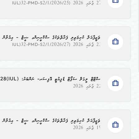
27 ޖުލައި 2026
(IUL)32-PMD-S2/1/2026/25
ވަޒީފާއަށް ކުރިމަތިލި ފަރާތްތަކުގެ ސްކްރީނިންގ ޝީޓް - އިއުލާން ނަންބަރު: (1/2026/27
23 ޖުލައި 2026
(IUL)32-PMD-S2/1/2026/27
ސްޓޭޓް ލީގަލް ސަޕޯޓް ޑެޕިއުޓީ އޮފިސަރ- ނަންބަރު: ‫‪‬‬(IUL)32-PMD-S2/1/2026/28
22 ޖުލައި 2026
ވަޒީފާއަށް ކުރިމަތިލި ފަރާތްތަކުގެ ސްކްރީނިންގ ޝީޓް - އިއުލާން ނަންބަރު: (1/2026/25
19 ޖުލައި 2026