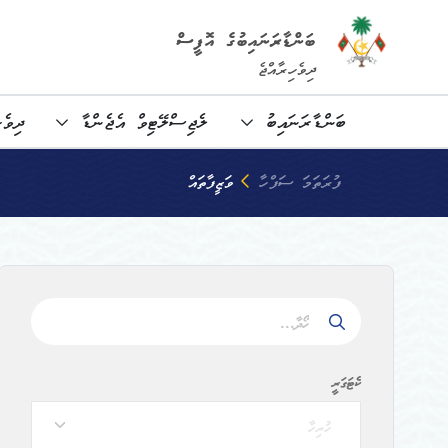
ބަންޑާރަނައިބުގެ އޮފީސް
ދިވެހިރާއްޖެ
ބަންޑާރަނައިބު
ލެޖިސްލޭޓިވް އެޖެންޑާ
ދިވެހ
ފުރަތަމަ ސަފްހާ
ވަޒީފާތައް
ކެޓަގަރީ
ހުރިހާ