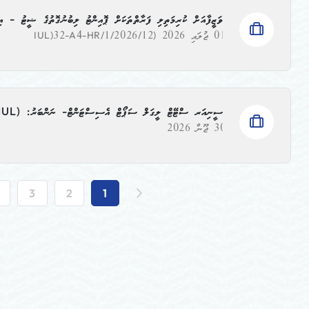
ވަޒީފާއަށް ކުރިމަތިލި ފަރާތްތަކަށް ޕޮއިންޓު ލިބުނުގޮތުގެ ޝީޓު - އިއުލާން ނަންބަރު:
01 ޖުލައި 2026
(IUL)32-A4-HR/1/2026/12
ސީނިއަރ ސްޓޭޓް ލީގަލް ސަޕޯޓް އެސިސްޓަންޓް- ނަންބަރު: ‫‪‬‬(IUL)32-A4-HR/1/2026/25
30 ޖޫން 2026
3
2
1