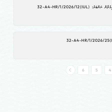
 (IUL)32-A4-HR/1/2026/12
6
5
4