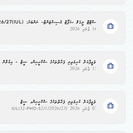
ސްޓޭޓް ލީގަލް ސަޕޯޓް އެސިސްޓަންޓް- ނަންބަރު: ‫‪‬‬(IUL)32-PMD-S2/1/2026/27
16 ޖުލައި 2026
ވަޒީފާއަށް ކުރިމަތިލި ފަރާތްތަކުގެ ސްކްރީނިންގ ޝީޓް - އިއުލާން ނަންބަރު: (/2026/11
15 ޖުލައި 2026
ވަޒީފާއަށް ކުރިމަތިލި ފަރާތްތަކުގެ ސްކްރީނިންގ ޝީޓް
07 ޖުލައި 2026
(IUL)32-PMD-S2/1/2026/23