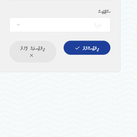
ސްޓޭޓަސް
ހުރިހާ
ފިލްޓާރކޮށްލާ
ފިލްޓާރތައް ފޮހެލާ