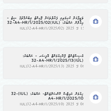
ވަޒީފާއަށް ކުރިމަތިލި ފަރާތްތަކަށް ޕޮއިންޓު ލިބުނުގޮތުގެ ޝީޓު -
އިއުލާން ނަންބަރު: (IUL)32-A4-HR/1/2025/02
15 މޭ 2025
(IUL)32-A4-HR/1/2025/02
އެސިސްޓެންޓް ޕްރޮކިއުމަންޓް އޮފިސަރ - ނަންބަރު:
(IUL)32-A4-HR/1/2025/13
06 މޭ 2025
(IUL)32-A4-HR/1/2025/13
ހިއުމަން ރައިޓްސް ކޮންސަލްޓަންޓް- ނަންބަރު: (IUL)32-
A4-HR/1/2025/10
06 މޭ 2025
(IUL)32-A4-HR/1/2025/10