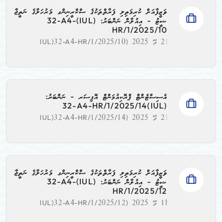
ވަޒީފާއަށް ކުރިމަތިލި ފަރާތްތަކުގެ ސްކްރީނިންގ މަރުހަލާގެ ނަތީޖާ
ޝީޓު - އިއުލާން ނަންބަރު: (IUL)32-A4-
HR/1/2025/10
21 މޭ 2025
(IUL)32-A4-HR/1/2025/10
އެސިސްޓެންޓް ޕްރޮކިއުމަންޓް އޮފިސަރ - ނަންބަރު:
(IUL)32-A4-HR/1/2025/14
21 މޭ 2025
(IUL)32-A4-HR/1/2025/14
ވަޒީފާއަށް ކުރިމަތިލި ފަރާތްތަކުގެ ސްކްރީނިންގ މަރުހަލާގެ ނަތީޖާ
ޝީޓު - އިއުލާން ނަންބަރު: (IUL)32-A4-
HR/1/2025/12
18 މޭ 2025
(IUL)32-A4-HR/1/2025/12