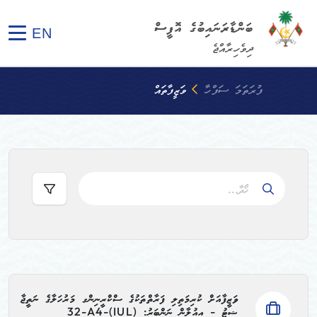
ބަންޑާރަނައިބުގެ އޮފީސް
EN
ދިވެހިރާއްޖެ
ފުރަތަމަ ސަފްހާ
ވަޒީފާތައް
ވަޒީފާއަށް ކުރިމަތިލި ފަރާތްތަކުގެ ސްކްރީނިންގ މަރުހަލާގެ ނަތީޖާ
ޝީޓު - އިއުލާން ނަންބަރު: (IUL)32-A4-