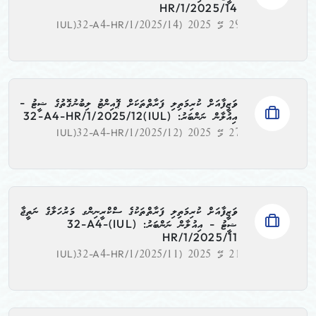
HR/1/2025/14
29 މޭ 2025
(IUL)32-A4-HR/1/2025/14
ވަޒީފާއަށް ކުރިމަތިލި ފަރާތްތަކަށް ޕޮއިންޓު ލިބުނުގޮތުގެ ޝީޓު -
އިއުލާން ނަންބަރު: (IUL)32-A4-HR/1/2025/12
27 މޭ 2025
(IUL)32-A4-HR/1/2025/12
ވަޒީފާއަށް ކުރިމަތިލި ފަރާތްތަކުގެ ސްކްރީނިންގ މަރުހަލާގެ ނަތީޖާ
ޝީޓު - އިއުލާން ނަންބަރު: (IUL)32-A4-
HR/1/2025/11
21 މޭ 2025
(IUL)32-A4-HR/1/2025/11