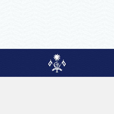
ބަންޑާރަނައިބުގެ އޮފީސް
ދިވެހިރާއްޖެ
ވެލާނާގެ 6ވަނަ ފަންގިފިލާ، މާލެ، ދިވެހިރާއްޖެ
+960 3010100